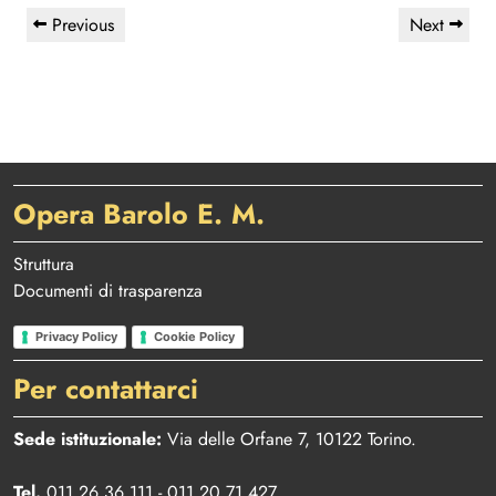
Navigazione
Previous
Next
Previous
Next
articoli
Post
Post
Opera Barolo E. M.
Struttura
Documenti di trasparenza
Privacy Policy
Cookie Policy
Per contattarci
Sede istituzionale:
Via delle Orfane 7, 10122 Torino.
Tel.
011 26 36 111 - 011 20 71 427