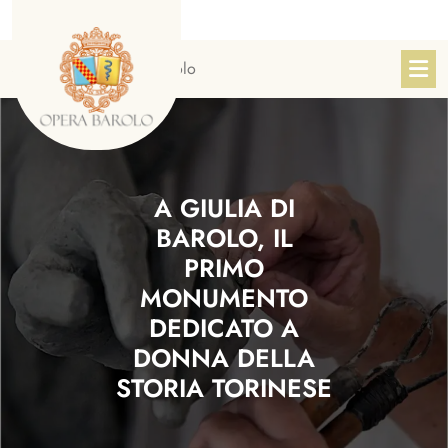
Skip
to
content
Sito Ufficiale Opera Barolo
A GIULIA DI
BAROLO, IL
PRIMO
MONUMENTO
DEDICATO A
DONNA DELLA
STORIA TORINESE