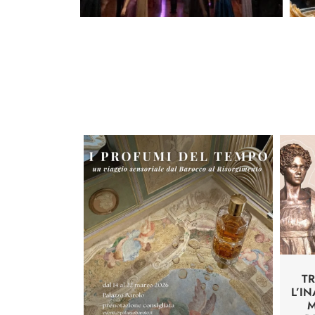
TR
L’I
M