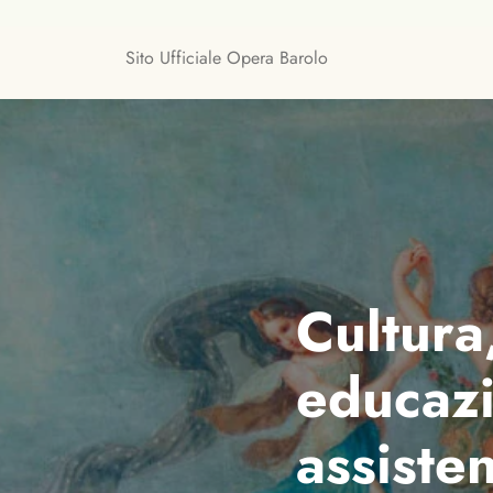
Skip
to
Sito Ufficiale Opera Barolo
content
Cultura
educaz
assiste