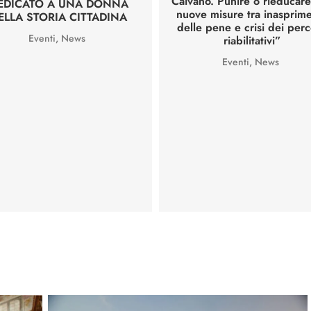
Caivano. Punire o rieducar
EDICATO A UNA DONNA
nuove misure tra inasprim
ELLA STORIA CITTADINA
delle pene e crisi dei perc
Eventi
,
News
riabilitativi”
Eventi
,
News