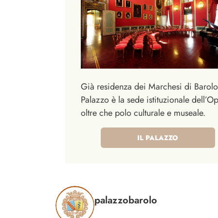
Già residenza dei Marchesi di Barolo,
Palazzo è la sede istituzionale dell’O
oltre che polo culturale e museale.
IL PALAZZO
palazzobarolo
Cultura, carità, educazione: sulle orme di G