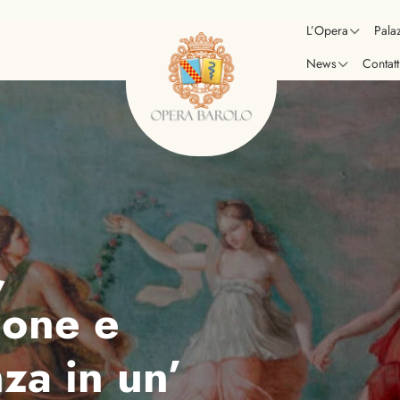
L’Opera
Pala
News
Contatt
,
ione e
nza in un’