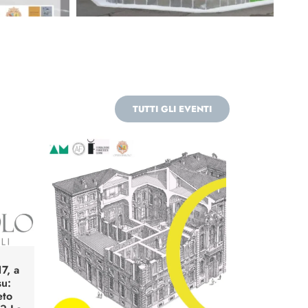
TUTTI GLI EVENTI
7, a
su:
eto