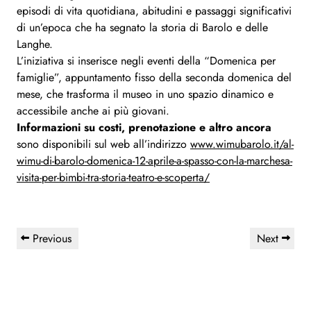
episodi di vita quotidiana, abitudini e passaggi significativi
di un’epoca che ha segnato la storia di Barolo e delle
Langhe.
L’iniziativa si inserisce negli eventi della “Domenica per
famiglie”, appuntamento fisso della seconda domenica del
mese, che trasforma il museo in uno spazio dinamico e
accessibile anche ai più giovani.
Informazioni su costi, prenotazione e altro ancora
sono disponibili sul web all’indirizzo
www.wimubarolo.it/al-
wimu-di-barolo-domenica-12-aprile-a-spasso-con-la-marchesa-
visita-per-bimbi-tra-storia-teatro-e-scoperta/
Navigazione
Previous
Next
Previous
Next
articoli
Post
Post