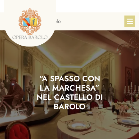
Skip
to
content
Sito Ufficiale Opera Barolo
“A SPASSO CON
LA MARCHESA”
NEL CASTELLO DI
BAROLO