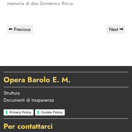
memoria di don Domenico Ricca.
Navigazione
Previous
Next
Previous
Next
articoli
Post
Post
Opera Barolo E. M.
Struttura
Documenti di trasparenza
Privacy Policy
Cookie Policy
Per contattarci