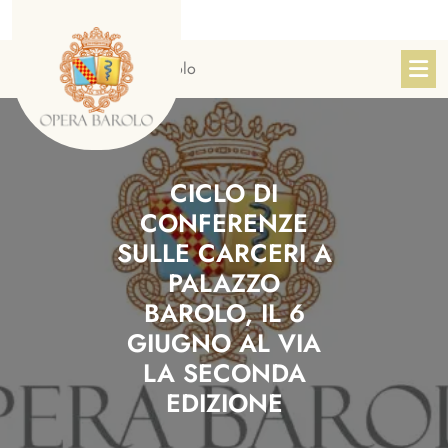
Skip
to
content
Sito Ufficiale Opera Barolo
CICLO DI
CONFERENZE
SULLE CARCERI A
PALAZZO
BAROLO, IL 6
GIUGNO AL VIA
LA SECONDA
EDIZIONE