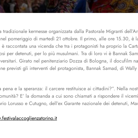
l pomeriggio di martedì 21 ottobre. Il primo, alle ore 15.30, è l
a è raccontata una vicenda che tra i protagonisti ha proprio la Cart
giosi per detenuti, per lo più musulmani. Tra di loro vi è Bannak S
niversitari. Girato nel penitenziario Dozza di Bologna, il docufilm n
one previsti gli interventi del protagonista, Bannak Samad, di Wally
a pena e la speranza: il carcere restituisce ai cittadini?”. Nella no
comunità? E’ la domanda a cui sono chiamati a rispondere il vicemin
iario Lorusso e Cutugno, dell’ex Garante nazionale dei detenuti, M
festivalaccoglienzatorino.it