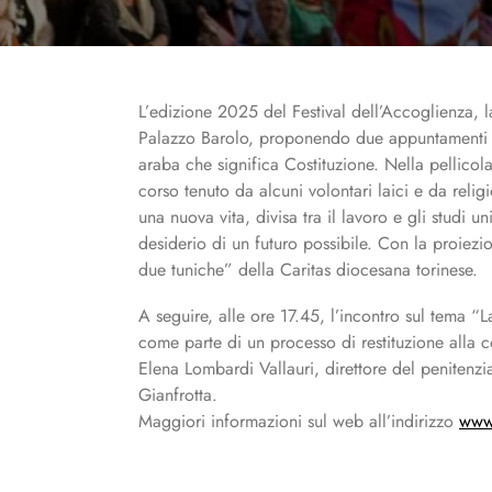
L’edizione 2025 del Festival dell’Accoglienza, la tradizionale kermesse organizzata dalla Pastorale Migranti dell’Arcidiocesi di Torino, fa tappa anche quest’anno a
Palazzo Barolo, proponendo due appuntamenti ne
araba che significa Costituzione. Nella pellicol
corso tenuto da alcuni volontari laici e da reli
una nuova vita, divisa tra il lavoro e gli studi u
desiderio di un futuro possibile. Con la proiezi
due tuniche” della Caritas diocesana torinese.
A seguire, alle ore 17.45, l’incontro sul tema “L
come parte di un processo di restituzione alla 
Elena Lombardi Vallauri, direttore del penitenz
Gianfrotta.
Maggiori informazioni sul web all’indirizzo
www.