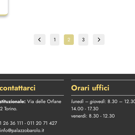
Paginazione
Page
Page
Page
1
2
3
degli
articoli
contattarci
Orari uffici
stituzionale:
Via delle Orfane
lunedì – giovedì
: 8.30 – 12.3
2 Torino.
14.00 - 17.30
venerdì: 8.30 - 12.30
 26 36 111 - 011 20 71 427
info@palazzobarolo.it