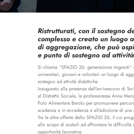
Ristrutturati, con il sostegno
complesso e creato un luogo at
di aggregazione, che può ospit
e punto di sostegno ad attività
Si chiama “SPAZIO 26: generazione migranti” ed è nato all’interno del Distretto Sociale Barolo (al primo piano di via Cottolengo 26) per offrire a studenti
universitari, giovani e volontari un luogo di agg
sostegno ad attività didattiche.
Inaugurato alla presenza dell’arcivescovo di To
al Distretto Sociale, la professoressa Anna Mar
Polo Alimentare Barolo per promuovere percorsi 
scadenza o in eccedenza e all’adozione di una c
Tra le altre offerte dello SPAZIO 26, il cui pro
allo scopo di aiutarli ad affrontare le difficolt
opportunità lavorative.