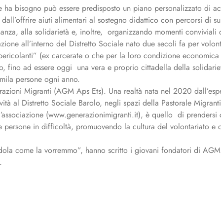
 ne ha bisogno può essere predisposto un piano personalizzato di
all’offrire aiuti alimentari al sostegno didattico con percorsi di su
dinanza, alla solidarietà e, inoltre, organizzando momenti conviviali
azione all’interno del Distretto Sociale nato due secoli fa per volo
“pericolanti” (ex carcerate o che per la loro condizione economica 
o, fino ad essere oggi una vera e proprio cittadella della solidarie
0mila persone ogni anno.
zioni Migranti (AGM Aps Ets). Una realtà nata nel 2020 dall’esper
tà al Distretto Sociale Barolo, negli spazi della Pastorale Migranti
l’associazione (www.generazionimigranti.it), è quello di prendersi 
e persone in difficoltà, promuovendo la cultura del volontariato 
andola come la vorremmo”, hanno scritto i giovani fondatori di AGM
.