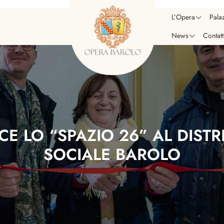
L’Opera
Pala
News
Contatt
CE LO “SPAZIO 26” AL DISTR
SOCIALE BAROLO