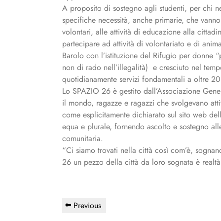
A proposito di sostegno agli studenti, per chi
specifiche necessità, anche primarie, che vanno d
volontari, alle attività di educazione alla citta
partecipare ad attività di volontariato e di anim
Barolo con l’istituzione del Rifugio per donne 
non di rado nell’illegalità) e cresciuto nel temp
quotidianamente servizi fondamentali a oltre 2
Lo SPAZIO 26 è gestito dall’Associazione Genera
il mondo, ragazze e ragazzi che svolgevano attivi
come esplicitamente dichiarato sul sito web del
equa e plurale, fornendo ascolto e sostegno all
comunitaria.
“Ci siamo trovati nella città così com’è, sogn
26 un pezzo della città da loro sognata è realtà
Navigazione
Previous
Previous
articoli
Post