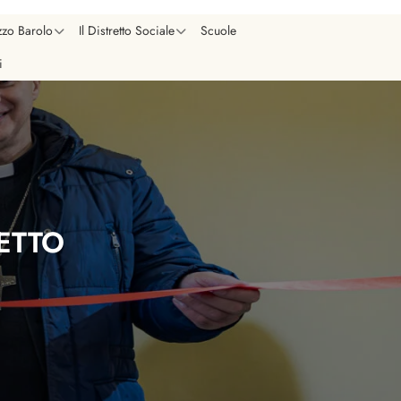
zzo Barolo
Il Distretto Sociale
Scuole
i
ETTO