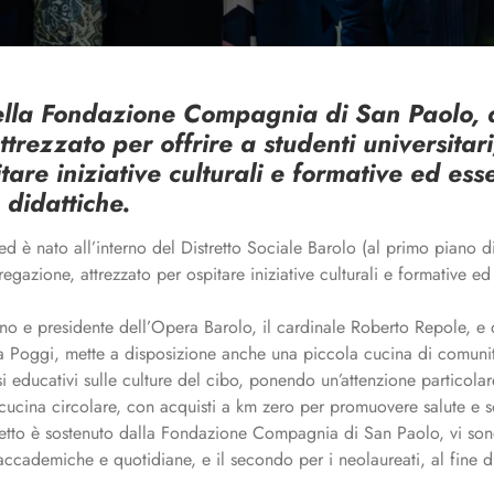
 della Fondazione Compagnia di San Paolo, a
trezzato per offrire a studenti universitari
are iniziative culturali e formative ed ess
 didattiche.
regazione, attrezzato per ospitare iniziative culturali e formative e
rino e presidente dell’Opera Barolo, il cardinale Roberto Repole, e
ia Poggi, mette a disposizione anche una piccola cucina di comunit
educativi sulle culture del cibo, ponendo un’attenzione particolare
ucina circolare, con acquisti a km zero per promuovere salute e so
getto è sostenuto dalla Fondazione Compagnia di San Paolo, vi sono 
à accademiche e quotidiane, e il secondo per i neolaureati, al fine 