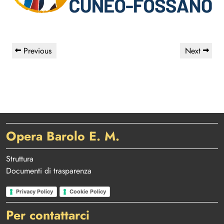
Navigazione
Previous
Next
Previous
Next
articoli
Post
Post
Opera Barolo E. M.
Struttura
Documenti di trasparenza
Privacy Policy
Cookie Policy
Per contattarci