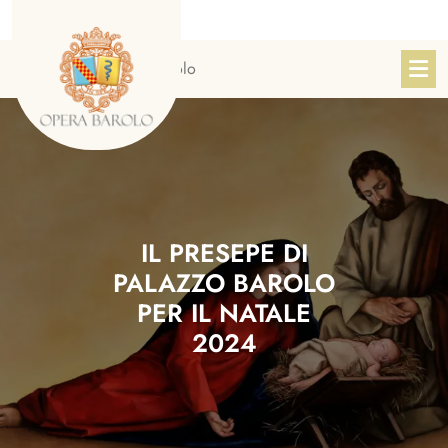
Skip
to
content
Sito Ufficiale Opera Barolo
IL PRESEPE DI
PALAZZO BAROLO
PER IL NATALE
2024