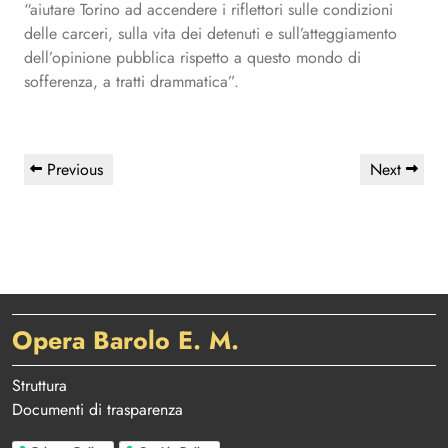
“aiutare Torino ad accendere i riflettori sulle condizioni
delle carceri, sulla vita dei detenuti e sull’atteggiamento
dell’opinione pubblica rispetto a questo mondo di
sofferenza, a tratti drammatica”.
Navigazione
Previous
Next
Previous
Next
articoli
Post
Post
Opera Barolo E. M.
Struttura
Documenti di trasparenza