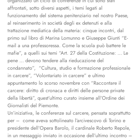
organizzato un ciclo di conferenze in cui sono stati
affrontati, sotto diversi aspetti, i temi legati al
funzionamento del sistema penitenziario nel nostro Paese,
al reinserimento in società degli ex detenuti e alla
trattazione mediatica della materia: cinque incontri, dal
primo sul libro di Marina Lomunno e Giuseppe Giunti “E-
mail a una professoressa. Come la scuola può battere le
mafie”, a quelli sui temi “Art. 27 della Costituzione: … Le
pene … devono tendere alla rieducazione del
condannato”, “Cultura, studio e formazione professionale
in carcere”, “Volontariato in carcere” e ultimo
appuntamento lo scorso novembre con “Raccontare il
carcere: diritto di cronaca e diritti delle persone private
della libertà”, quest’ultimo curato insieme all’Ordine dei
Giornalisti del Piemonte.
Un’iniziativa, le conferenze sul carcere, pensata soprattutto
per – come aveva sottolineato l’arcivescovo di Torino e
presidente dell’Opera Barolo, il cardinale Roberto Repole,
in un messaggio inviato in occasione dell’ultimo incontro –