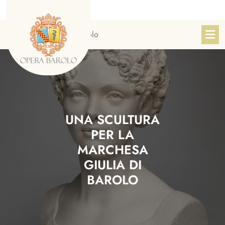
Skip
to
content
Sito Ufficiale Opera Barolo
UNA SCULTURA
PER LA
MARCHESA
GIULIA DI
BAROLO